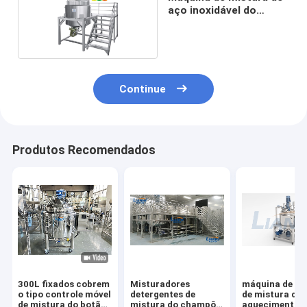
aço inoxidável do
sabão
Continue
Produtos Recomendados
300L fixados cobrem
Misturadores
máquina de em
o tipo controle móvel
detergentes de
de mistura do
de mistura do botão
mistura do champô
aquecimento 