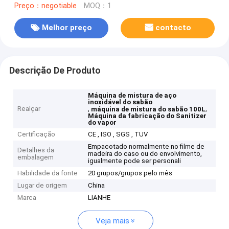
Preço：negotiable
MOQ：1
Melhor preço
contacto
Descrição De Produto
Máquina de mistura de aço
inoxidável do sabão
Realçar
,
,
máquina de mistura do sabão 100L
Máquina da fabricação do Sanitizer
do vapor
Certificação
CE , ISO , SGS , TUV
Empacotado normalmente no filme de
Detalhes da
madeira do caso ou do envolvimento,
embalagem
igualmente pode ser personali
Habilidade da fonte
20 grupos/grupos pelo mês
Lugar de origem
China
Marca
LIANHE
Veja mais