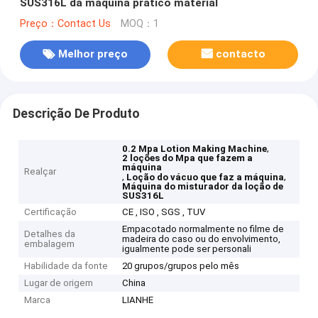
SUS316L da máquina prático material
Preço：Contact Us
MOQ：1
Melhor preço
contacto
Descrição De Produto
,
0.2 Mpa Lotion Making Machine
2 loções do Mpa que fazem a
máquina
Realçar
,
,
Loção do vácuo que faz a máquina
Máquina do misturador da loção de
SUS316L
Certificação
CE , ISO , SGS , TUV
Empacotado normalmente no filme de
Detalhes da
madeira do caso ou do envolvimento,
embalagem
igualmente pode ser personali
Habilidade da fonte
20 grupos/grupos pelo mês
Lugar de origem
China
Marca
LIANHE