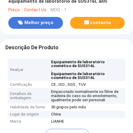
equipamento de laboratório de SUS316L anti
Preço：Contact Us
MOQ：1
Melhor preço
contacto
Descrição De Produto
Equipamento de laboratório
cosmético de SUS316L
Realçar
,
Equipamento de laboratório
cosmético de SUS316L
Certificação
CE , ISO , SGS , TUV
Empacotado normalmente no filme de
Detalhes da
madeira do caso ou do envolvimento,
embalagem
igualmente pode ser personali
Habilidade da fonte
30 grupos pelo mês
Lugar de origem
China
Marca
LIANHE