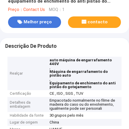
equipamento de enchimento do anti pistão do
gotejamento
Preço：Contact Us
MOQ：1
Melhor preço
contacto
Descrição De Produto
auto máquina de engarrafamento
440V
,
Máquina de engarrafamento do
Realçar
pistão auto
,
Equipamento de enchimento do anti
pistão do gotejamento
Certificação
CE , ISO , SGS , TUV
Empacotado normalmente no filme de
Detalhes da
madeira do caso ou do envolvimento,
embalagem
igualmente pode ser personali
Habilidade da fonte
30 grupos pelo mês
Lugar de origem
China