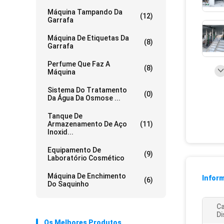
Máquina Tampando Da
(12)
Garrafa
Máquina De Etiquetas Da
(8)
Garrafa
Perfume Que Faz A
(8)
Máquina
Sistema Do Tratamento
(0)
Da Água Da Osmose ...
Tanque De
Armazenamento De Aço
(11)
Inoxid...
Equipamento De
(9)
Laboratório Cosmético
Máquina De Enchimento
Infor
(6)
Do Saquinho
C
Di
Os Melhores Produtos