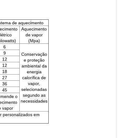
stema de aquecimento
ecimento
Aquecimento
létrico
de vapor
ilowatts)
(Mpa)
6
9
Conservação
12
e proteção
12
ambiental da
18
energia
27
calorífica de
vapor,
36
selecionadas
45
segundo as
omende o
necessidades
ecimento
e vapor
r personalizados em