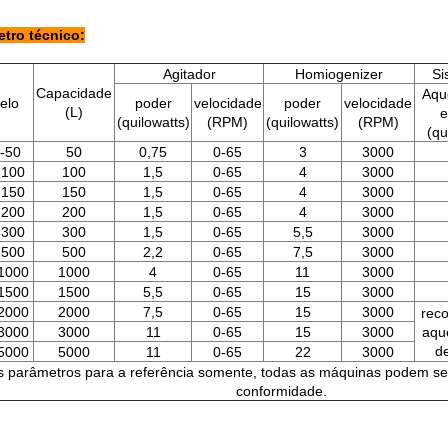
tro técnico:
Agitador
Homiogenizer
Si
Capacidade
Aqu
elo
poder
velocidade
poder
velocidade
(L)
e
(quilowatts)
(RPM)
(quilowatts)
(RPM)
(qu
-50
50
0,75
0-65
3
3000
100
100
1,5
0-65
4
3000
150
150
1,5
0-65
4
3000
200
200
1,5
0-65
4
3000
300
300
1,5
0-65
5,5
3000
500
500
2,2
0-65
7,5
3000
1000
1000
4
0-65
11
3000
1500
1500
5,5
0-65
15
3000
2000
2000
7,5
0-65
15
3000
rec
3000
3000
11
0-65
15
3000
aqu
d
5000
5000
11
0-65
22
3000
 parâmetros para a referência somente, todas as máquinas podem se
conformidade.