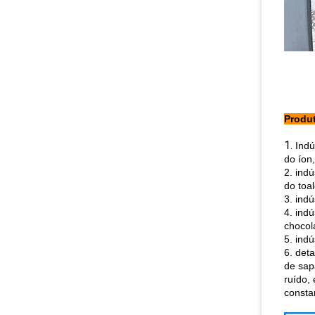
Produt
1.
Indú
do íon
2. ind
do toa
3. indú
4. ind
chocola
5. indú
6. det
de sap
ruído,
consta