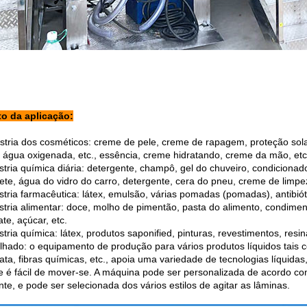
o da aplicação:
stria dos cosméticos: creme de pele, creme de rapagem, proteção solar, 
, água oxigenada, etc., essência, creme hidratando, creme da mão, etc
ústria química diária: detergente, champô, gel do chuveiro, condicionad
lete, água do vidro do carro, detergente, cera do pneu, creme de limpez
stria farmacêutica: látex, emulsão, várias pomadas (pomadas), antibiótic
ústria alimentar: doce, molho de pimentão, pasta do alimento, condimen
te, açúcar, etc.
stria química: látex, produtos saponified, pinturas, revestimentos, resi
alhado: o equipamento de produção para vários produtos líquidos tais 
ata, fibras químicas, etc., apoia uma variedade de tecnologias líquidas
 e é fácil de mover-se. A máquina pode ser personalizada de acordo 
nte, e pode ser selecionada dos vários estilos de agitar as lâminas.