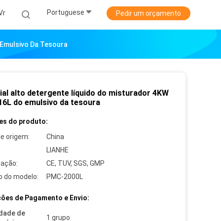
Portuguese
Vr
Pedir um orçamento
 Emulsivo Da Tesoura
ial alto detergente líquido do misturador 4KW
6L do emulsivo da tesoura
es do produto:
de origem:
China
LIANHE
cação:
CE, TUV, SGS, GMP
 do modelo:
PMC-2000L
ões de Pagamento e Envio:
dade de
1 grupo