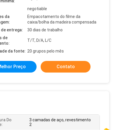
mínima:
negotiable
es da
Empacotamento do filme da
agem:
caixa/bolha da madeira compensada
de entrega:
30 dias de trabalho
s de
T/T, D/A, L/C
ento:
dade da fonte:
20 grupos pelo mês
elhor Preço
Contato
ura Do
3 camadas de aço, revestimento
e:
2