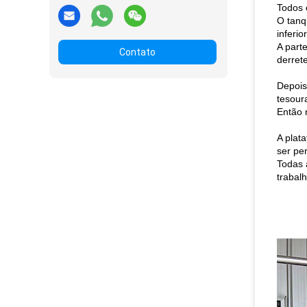
Todos 
O tanq
inferior
A part
Contato
derret
Depois 
tesour
Então 
A plat
ser pe
Todas 
trabal