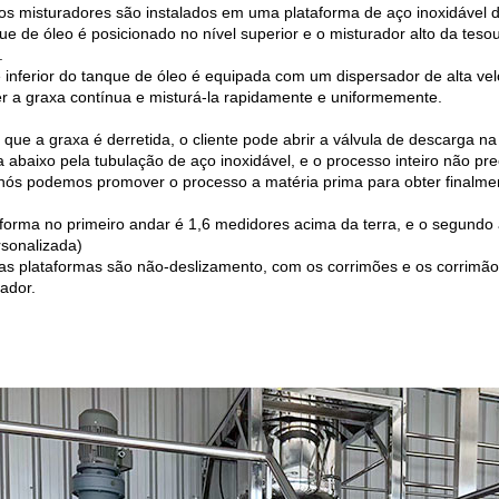
os misturadores são instalados em uma plataforma de aço inoxidável de
ue de óleo é posicionado no nível superior e o misturador alto da tes
.
e inferior do tanque de óleo é equipada com um dispersador de alta ve
er a graxa contínua e misturá-la rapidamente e uniformemente.
que a graxa é derretida, o cliente pode abrir a válvula de descarga na 
a abaixo pela tubulação de aço inoxidável, e o processo inteiro não p
nós podemos promover o processo a matéria prima para obter finalme
aforma no primeiro andar é 1,6 medidores acima da terra, e o segundo 
rsonalizada)
as plataformas são não-deslizamento, com os corrimões e os corrimão
hador.