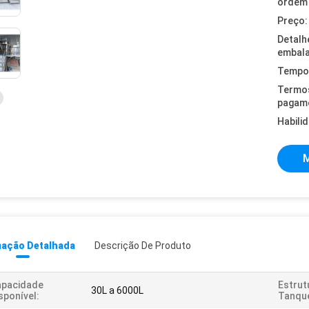
ordem 
Preço:
Detalh
embal
Tempo 
Termo
pagam
Habili
M
mação Detalhada
Descrição De Produto
apacidade
Estrut
30L a 6000L
sponível:
Tanqu