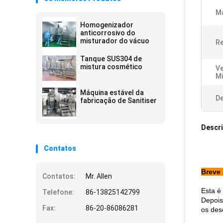
Ma
Homogenizador
anticorrosivo do
misturador do vácuo
Re
Tanque SUS304 de
mistura cosmético
Ve
Mi
Máquina estável da
De
fabricação de Sanitiser
Descr
Contatos
Breve 
Contatos:
Mr. Allen
Esta é
Telefone:
86-13825142799
Depois
Fax:
86-20-86086281
os des