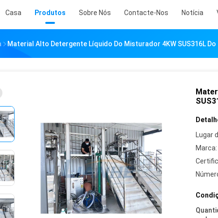
Casa
Produtos
Sobre Nós
Contacte-Nos
Notícia
a
Material Alto Detergente Líquido Do Misturador 4KW SUS316L Do
Mater
SUS31
Detalh
Lugar 
Marca:
Certifi
Número
Condiç
Quanti