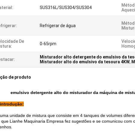
Métod
terial:
SUS316L/SUS304/SUS304
Aquec
Métod
frigerar:
Refrigerar de água
Mistur
locidade De
Veloci
0-65rpm
stura:
Homog
Misturador alto detergente do emulsivo da te
stacar:
Misturador alto do emulsivo da tesoura 4KW
,
M
ição de produto
emulsivo detergente alto do misturador da máquina de mist
introdução:
 uma unidade de mistura que consiste em 4 tanques de volumes difere
 que Lianhe Maquinaria Empresa fez sugestões e se comunicou com os
enhos.