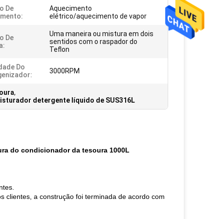
o De
Aquecimento
imento:
elétrico/aquecimento de vapor
Uma maneira ou mistura em dois
o De
sentidos com o raspador do
a:
Teflon
dade Do
3000RPM
enizador:
soura
,
isturador detergente líquido de SUS316L
ura do condicionador da tesoura 1000L
ntes.
 clientes, a construção foi terminada de acordo com