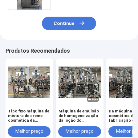
Continue
Produtos Recomendados
Tipo fixo máquina de
Máquina de emulsão
Da máquina
mistura de creme
de homogeneização
cosmética da
cosmética da
da loção do
fabricação do
pomada da loção do
misturador do
1000L mistura
misturador do
emulsivo do vácuo
emulsão da p
Melhor preço
Melhor preço
Melhor pr
homogenizador do
da tesoura alta
da pasta do