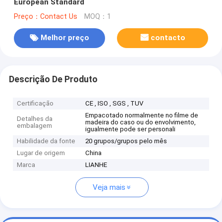
European Standard
Preço：Contact Us
MOQ：1
Melhor preço
contacto
Descrição De Produto
Certificação
CE , ISO , SGS , TUV
Empacotado normalmente no filme de
Detalhes da
madeira do caso ou do envolvimento,
embalagem
igualmente pode ser personali
Habilidade da fonte
20 grupos/grupos pelo mês
Lugar de origem
China
Marca
LIANHE
Veja mais