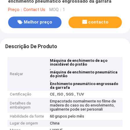
enchimento pneumático engrossado da garrafa
Preço：Contact Us
MOQ：1
Melhor preço
contacto
Descrição De Produto
Máquina de enchimento de aço
inoxidável do pistão
,
máquina de enchimento pneumática
Realçar
do pistão
,
Enchimento pneumático engrossado
da garrafa
Certificação
CE , ISO , SGS , TUV
Empacotado normalmente no filme de
Detalhes da
madeira do caso ou do envolvimento,
embalagem
igualmente pode ser personali
Habilidade da fonte
60 grupos pelo mês
Lugar de origem
China